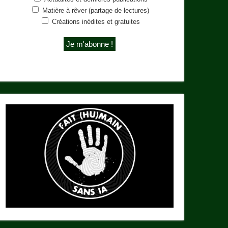
Matière à rêver (partage de lectures)
Créations inédites et gratuites