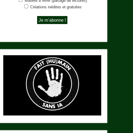
Matière à rêver (partage de lectures)
Créations inédites et gratuites