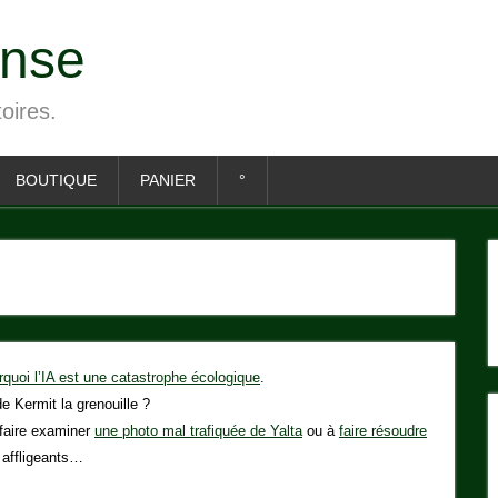
ense
toires.
BOUTIQUE
PANIER
°
rquoi l’IA est une catastrophe écologique
.
e Kermit la grenouille ?
 faire examiner
une photo mal trafiquée de Yalta
ou à
faire résoudre
t affligeants…