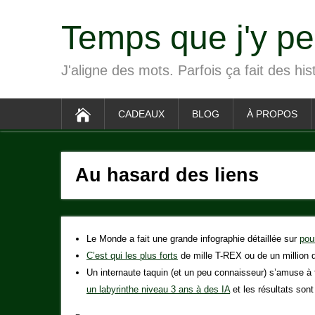
Temps que j'y p
J'aligne des mots. Parfois ça fait des his
CADEAUX
BLOG
À PROPOS
Au hasard des liens
Le Monde a fait une grande infographie détaillée sur
pou
C’est qui les plus forts
de mille T-REX ou de un million d
Un internaute taquin (et un peu connaisseur) s’amuse à
un labyrinthe niveau 3 ans à des IA
et les résultats son