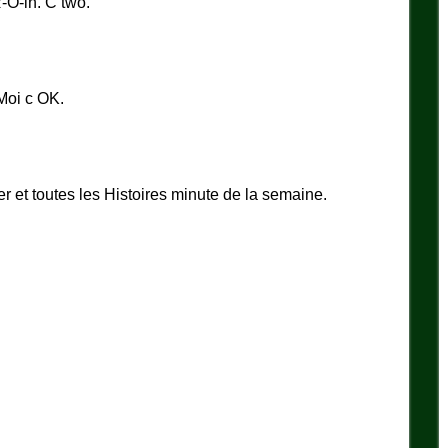
-O-in. C two.
+Moi c OK.
er et toutes les Histoires minute de la semaine.