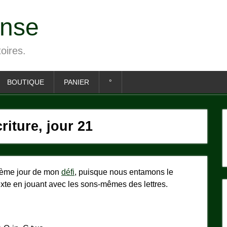
ense
toires.
BOUTIQUE
PANIER
°
riture, jour 21
nième jour de mon
défi
, puisque nous entamons le
texte en jouant avec les sons-mêmes des lettres.