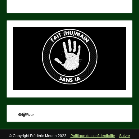
Facebook
Mastodon
Flux RSS
Lien
© Copyright Frédéric Meurin 2023 –
Politique de confidentialité
–
Suivre