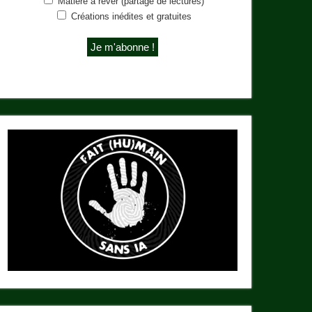
Matière à rêver (partage de lectures)
Créations inédites et gratuites