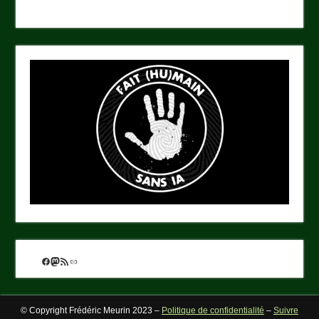
Facebook
Mastodon
Flux RSS
Lien
© Copyright Frédéric Meurin 2023 –
Politique de confidentialité
–
Suivre