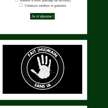
Matière à rêver (partage de lectures)
Créations inédites et gratuites