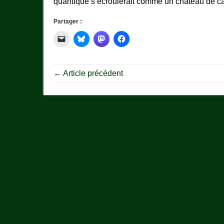
quantique s’écroulerait comme un château de car
Partager :
← Article précédent