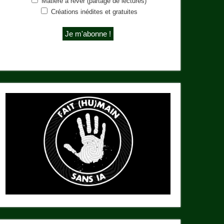
Matière à rêver (partage de lectures)
Créations inédites et gratuites