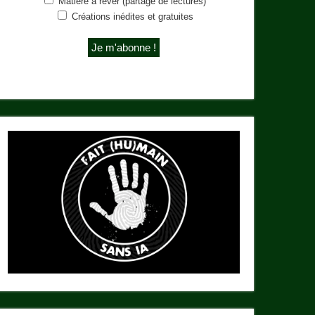
Matière à rêver (partage de lectures)
Créations inédites et gratuites