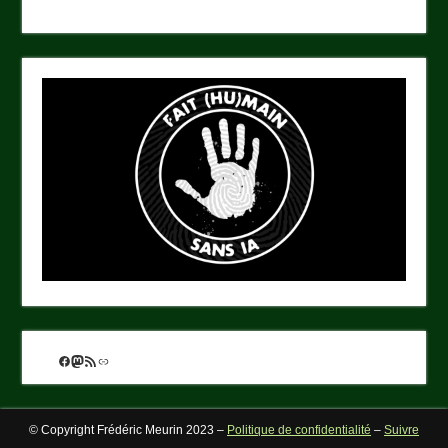
Facebook
Mastodon
Flux RSS
Lien
© Copyright Frédéric Meurin 2023 –
Politique de confidentialité
–
Suivre