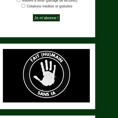
Matière à rêver (partage de lectures)
Créations inédites et gratuites