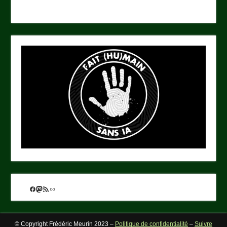
Facebook
Mastodon
Flux RSS
Lien
© Copyright Frédéric Meurin 2023 –
Politique de confidentialité
–
Suivre