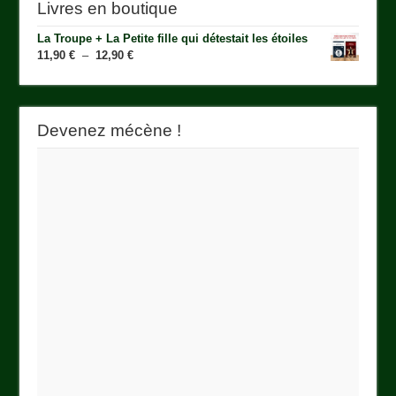
Livres en boutique
La Troupe + La Petite fille qui détestait les étoiles
Plage
11,90
€
–
12,90
€
de
prix :
11,90 €
à
Devenez mécène !
12,90 €