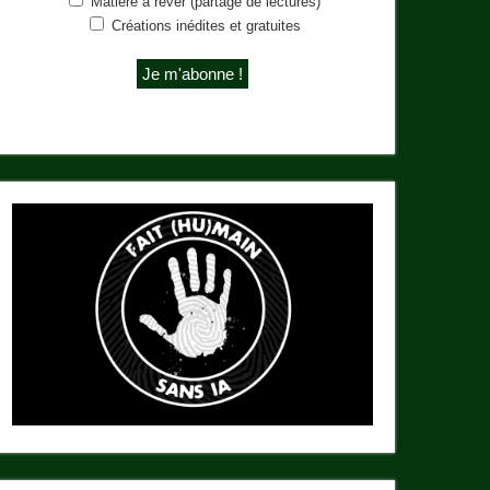
Matière à rêver (partage de lectures)
Créations inédites et gratuites