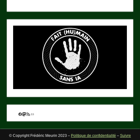
Facebook
Mastodon
Flux RSS
Lien
© Copyright Frédéric Meurin 2023 –
Politique de confidentialité
–
Suivre