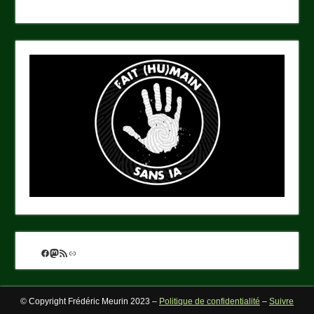
Facebook
Mastodon
Flux RSS
Lien
© Copyright Frédéric Meurin 2023 –
Politique de confidentialité
–
Suivre