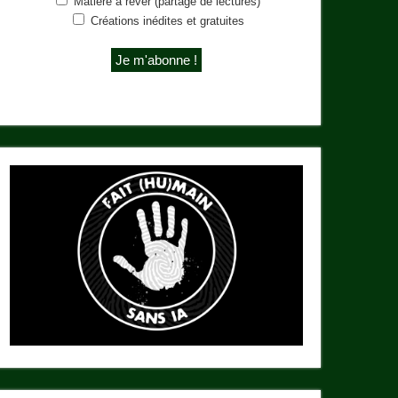
Matière à rêver (partage de lectures)
Créations inédites et gratuites