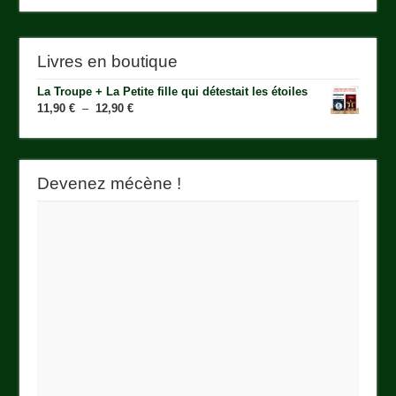
Livres en boutique
La Troupe + La Petite fille qui détestait les étoiles
Plage
11,90
€
–
12,90
€
de
prix :
11,90 €
à
Devenez mécène !
12,90 €