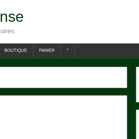
ense
toires.
BOUTIQUE
PANIER
°