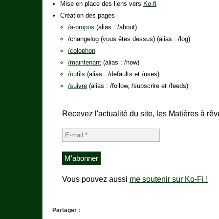
Mise en place des liens vers
Ko-fi
Création des pages
/a-propos
(alias : /about)
/changelog (vous êtes dessus) (alias : /log)
/colophon
/maintenant
(alias : /now)
/outils
(alias : /defaults et /uses)
/suivre
(alias : /follow, /subscrire et /feeds)
Recevez l'actualité du site, les Matières à rêv
Vous pouvez aussi
me soutenir sur Ko-Fi !
Partager :