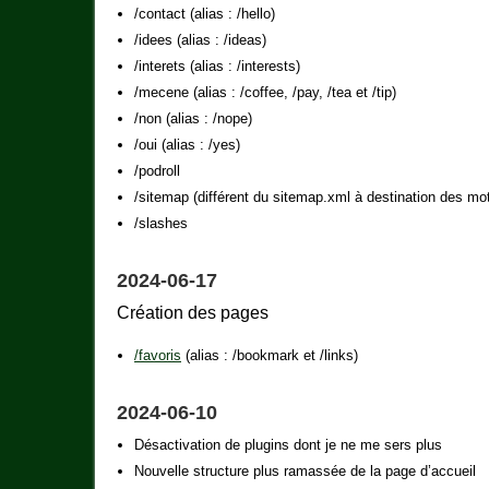
/contact (alias : /hello)
/idees (alias : /ideas)
/interets (alias : /interests)
/mecene (alias : /coffee, /pay, /tea et /tip)
/non (alias : /nope)
/oui (alias : /yes)
/podroll
/sitemap (différent du sitemap.xml à destination des mo
/slashes
2024-06-17
Création des pages
/favoris
(alias : /bookmark et /links)
2024-06-10
Désactivation de plugins dont je ne me sers plus
Nouvelle structure plus ramassée de la page d’accueil