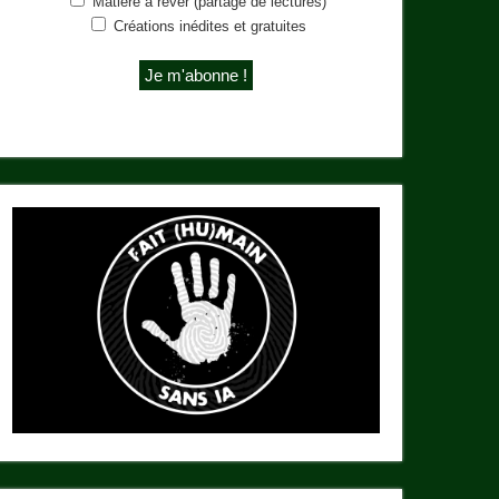
Matière à rêver (partage de lectures)
Créations inédites et gratuites