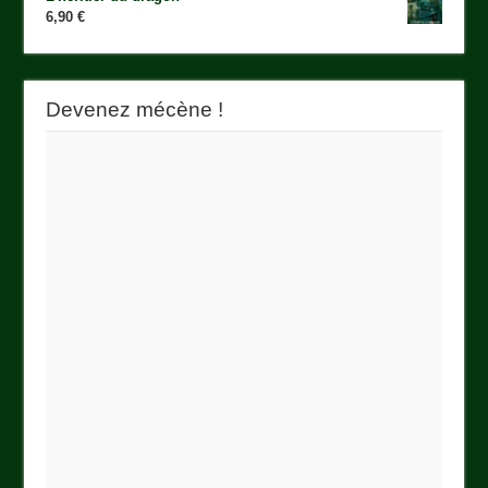
6,90
€
Devenez mécène !