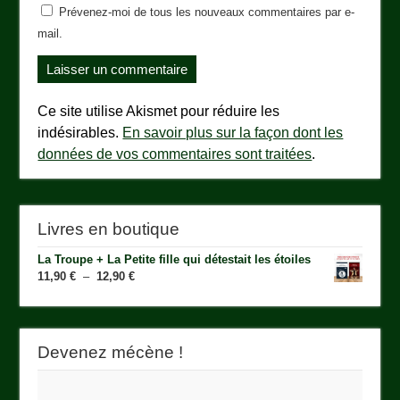
Prévenez-moi de tous les nouveaux commentaires par e-
mail.
Ce site utilise Akismet pour réduire les
indésirables.
En savoir plus sur la façon dont les
données de vos commentaires sont traitées
.
Livres en boutique
La Troupe + La Petite fille qui détestait les étoiles
Plage
11,90
€
–
12,90
€
de
prix :
11,90 €
à
Devenez mécène !
12,90 €