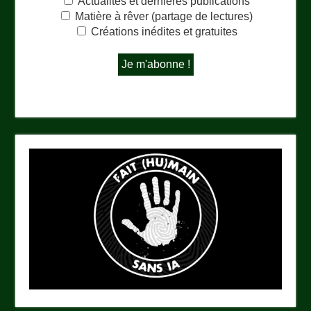
Actualités et dernières publications
Matière à rêver (partage de lectures)
Créations inédites et gratuites