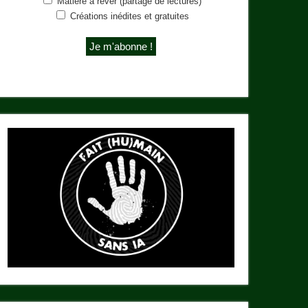
Matière à rêver (partage de lectures)
Créations inédites et gratuites