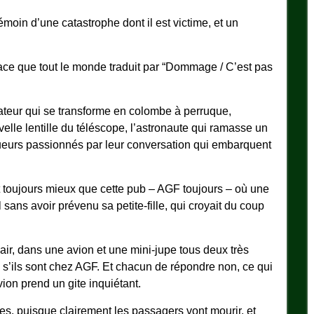
moin d’une catastrophe dont il est victime, et un
mace que tout le monde traduit par “Dommage / C’est pas
ateur qui se transforme en colombe à perruque,
velle lentille du téléscope, l’astronaute qui ramasse un
éboueurs passionnés par leur conversation qui embarquent
 toujours mieux que cette pub – AGF toujours – où une
l sans avoir prévenu sa petite-fille, qui croyait du coup
ir, dans une avion et une mini-jupe tous deux très
’ils sont chez AGF. Et chacun de répondre non, ce qui
vion prend un gite inquiétant.
es, puisque clairement les passagers vont mourir, et