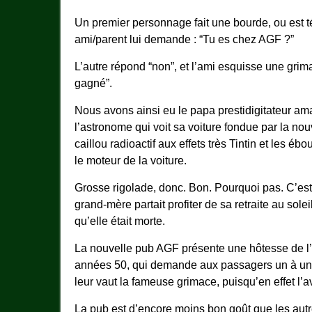
Un premier personnage fait une bourde, ou est té
ami/parent lui demande : “Tu es chez AGF ?”
L’autre répond “non”, et l’ami esquisse une gri
gagné”.
Nous avons ainsi eu le papa prestidigitateur am
l’astronome qui voit sa voiture fondue par la nou
caillou radioactif aux effets très Tintin et les 
le moteur de la voiture.
Grosse rigolade, donc. Bon. Pourquoi pas. C’est
grand-mère partait profiter de sa retraite au solei
qu’elle était morte.
La nouvelle pub AGF présente une hôtesse de l’a
années 50, qui demande aux passagers un à un s
leur vaut la fameuse grimace, puisqu’en effet l’a
La pub est d’encore moins bon goût que les autr