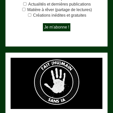
Actualités et dernières publications
Matière à rêver (partage de lectures)
Créations inédites et gratuites