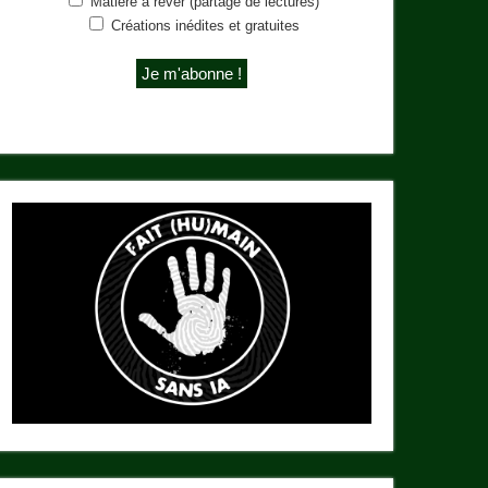
Matière à rêver (partage de lectures)
Créations inédites et gratuites