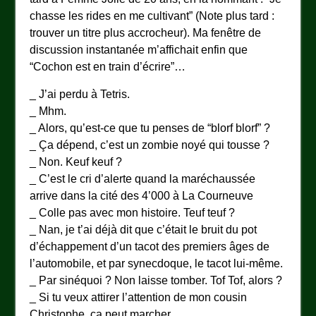
chasse les rides en me cultivant” (Note plus tard :
trouver un titre plus accrocheur). Ma fenêtre de
discussion instantanée m’affichait enfin que
“Cochon est en train d’écrire”…
_ J’ai perdu à Tetris.
_ Mhm.
_ Alors, qu’est-ce que tu penses de “blorf blorf” ?
_ Ça dépend, c’est un zombie noyé qui tousse ?
_ Non. Keuf keuf ?
_ C’est le cri d’alerte quand la maréchaussée
arrive dans la cité des 4’000 à La Courneuve
_ Colle pas avec mon histoire. Teuf teuf ?
_ Nan, je t’ai déjà dit que c’était le bruit du pot
d’échappement d’un tacot des premiers âges de
l’automobile, et par synecdoque, le tacot lui-même.
_ Par sinéquoi ? Non laisse tomber. Tof Tof, alors ?
_ Si tu veux attirer l’attention de mon cousin
Christophe, ça peut marcher.