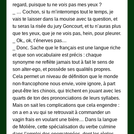
regard, puisque tu ne
vois
pas mes yeux ?
_ … Cochon, si tu m’interromps tout le temps, je
vais te laisser dans la mouise avec ta question, et
tu seras la risée du jury Goncourt, et tu n’auras plus
que tes yeux, que je ne vois pas, hein, pour pleurer.
_ Ok,, ok, t’énerves pas…
_ Donc. Sache que le français est une langue riche
et que son vocabulaire est précis : chaque
synonyme ne reflète jamais tout à fait le sens de
son alter-ego, et possède ses qualités propres.
Cela permet un niveau de définition que le monde
non-francophone nous envie, voire ignore, à part
peut-être les chinois, qui trichent en jouant avec les
quarts de ton des prononciations de leurs syllabes.
Mais on sait les complications que cela engendre :
on a en a vu qui se retrouvait à commander un
vagin frais en voulant une bière… Dans la langue
de Molière, cette spécialisation du verbe culmine
dans l’emploi des onomatopées, dont les règles