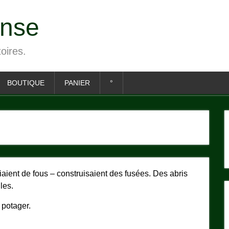
ense
toires.
BOUTIQUE
PANIER
°
fiaient de fous – construisaient des fusées. Des abris
les.
 potager.