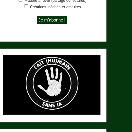
Matière à rêver (partage de lectures)
Créations inédites et gratuites