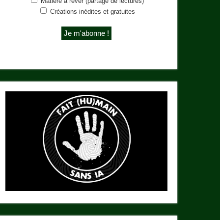
Matière à rêver (partage de lectures)
Créations inédites et gratuites