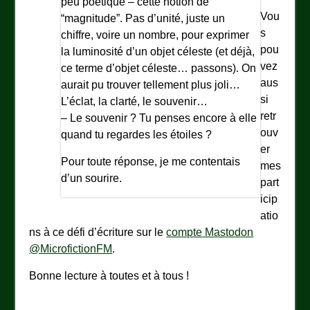
peu poétique – cette notion de
Vou
“magnitude”. Pas d’unité, juste un
s
chiffre, voire un nombre, pour exprimer
pou
la luminosité d’un objet céleste (et déjà,
vez
ce terme d’objet céleste… passons). On
aus
aurait pu trouver tellement plus joli…
si
L’éclat, la clarté, le souvenir…
retr
– Le souvenir ? Tu penses encore à elle
ouv
quand tu regardes les étoiles ?
er
Pour toute réponse, je me contentais
mes
d’un sourire.
part
icip
atio
ns à ce défi d’écriture sur le
compte Mastodon
@MicrofictionFM
.
Bonne lecture à toutes et à tous !