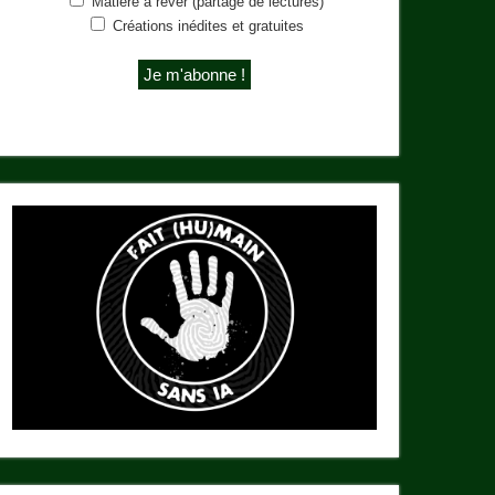
Matière à rêver (partage de lectures)
Créations inédites et gratuites