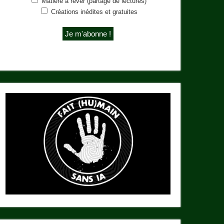
Matière à rêver (partage de lectures)
Créations inédites et gratuites