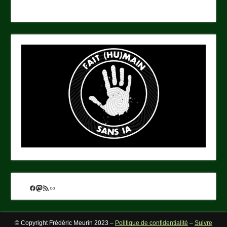
Facebook
Mastodon
Flux RSS
Lien
© Copyright Frédéric Meurin 2023 –
Politique de confidentialité
–
Suivre