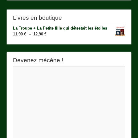
Livres en boutique
La Troupe + La Petite fille qui détestait les étoiles
Plage
11,90
€
–
12,90
€
de
prix :
11,90 €
à
Devenez mécène !
12,90 €