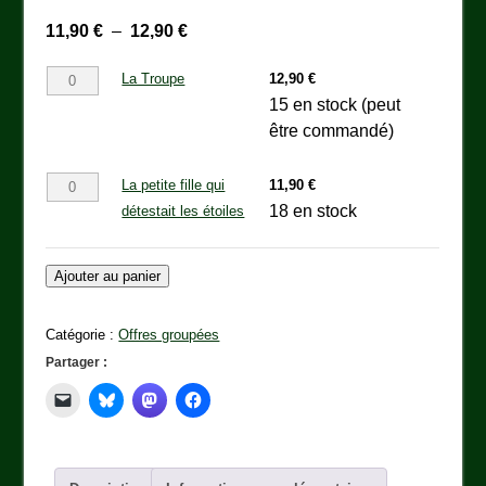
Plage
11,90
€
–
12,90
€
de
quantité
La Troupe
12,90
€
prix :
de
15 en stock (peut
11,90 €
La
être commandé)
à
Troupe
12,90 €
quantité
La petite fille qui
11,90
€
de
18 en stock
détestait les étoiles
La
petite
Ajouter au panier
fille
qui
Catégorie :
Offres groupées
détestait
Partager :
les
étoiles