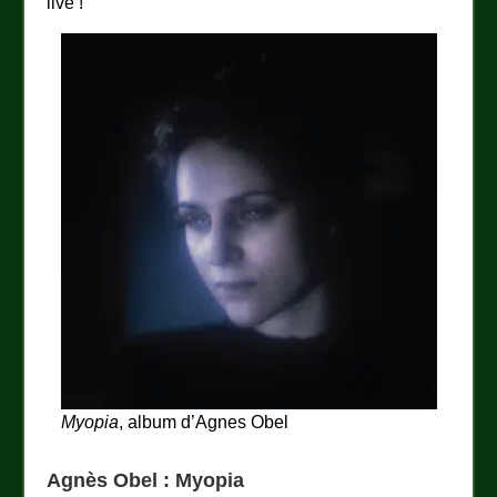
live !
Myopia
, album d’Agnes Obel
Agnès Obel : Myopia