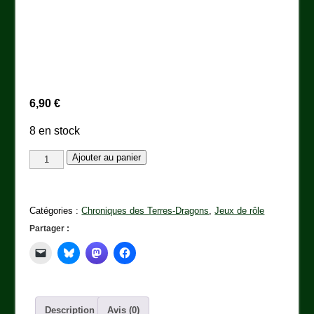
6,90
€
8 en stock
quantité
Ajouter au panier
de
Le
sacre
Catégories :
Chroniques des Terres-Dragons
,
Jeux de rôle
du
Partager :
dragon
Description
Avis (0)