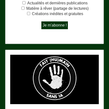
Actualités et dernières publications
Matière à rêver (partage de lectures)
Créations inédites et gratuites