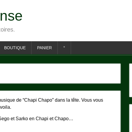
ense
toires.
BOUTIQUE
PANIER
°
a musique de “Chapi Chapo” dans la tête. Vous vous
voila.
 Sego et Sarko en Chapi et Chapo…