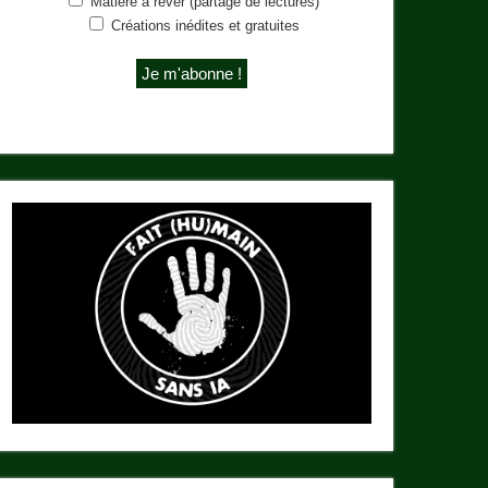
Matière à rêver (partage de lectures)
Créations inédites et gratuites