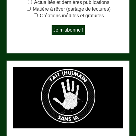
Actualités et dernières publications
Matière à rêver (partage de lectures)
Créations inédites et gratuites