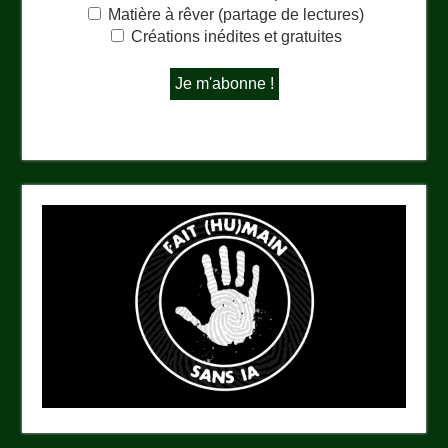
Matière à rêver (partage de lectures)
Créations inédites et gratuites