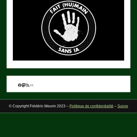
Facebook
Mastodon
Flux RSS
Lien
© Copyright Frédéric Meurin 2023 –
Politique de confidentialité
–
Suivre