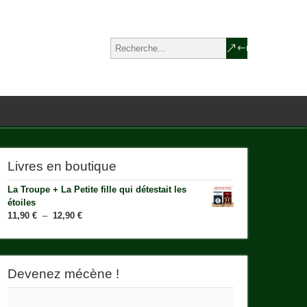
Livres en boutique
La Troupe + La Petite fille qui détestait les
étoiles
Plage
11,90
€
–
12,90
€
de
prix :
11,90 €
à
Devenez mécène !
12,90 €