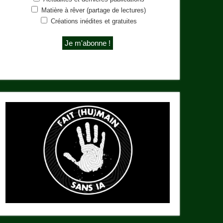
Matière à rêver (partage de lectures)
Créations inédites et gratuites