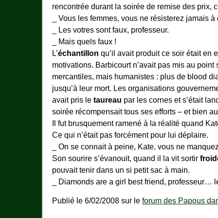
rencontrée durant la soirée de remise des prix,
_ Vous les femmes, vous ne résisterez jamais à
_ Les votres sont faux, professeur.
_ Mais quels faux !
L’
échantillon
qu’il avait produit ce soir était en
motivations. Barbicourt n’avait pas mis au point
mercantiles, mais humanistes : plus de blood d
jusqu’à leur mort. Les organisations gouvernemen
avait pris le
taureau
par les cornes et s’était la
soirée récompensait tous ses efforts – et bien a
Il fut brusquement ramené à la réalité quand Kate
Ce qui n’était pas forcément pour lui déplaire.
_ On se connait à peine, Kate, vous ne manque
Son sourire s’évanouit, quand il la vit sortir
froi
pouvait tenir dans un si petit sac à main.
_ Diamonds are a girl best friend, professeur… 
Publié le 6/02/2008 sur le
forum des Papous dans