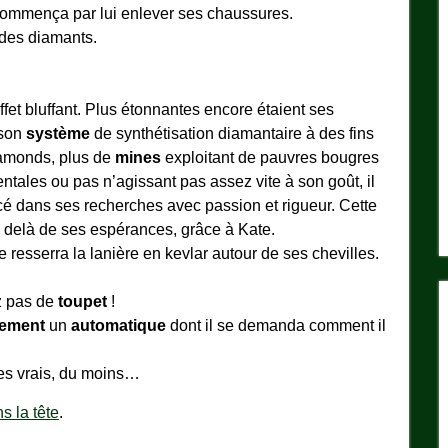
 commença par lui enlever ses chaussures.
 des diamants.
 effet bluffant. Plus étonnantes encore étaient ses
 son
système
de synthétisation diamantaire à des fins
iamonds, plus de
mines
exploitant de pauvres bougres
tales ou pas n’agissant pas assez vite à son goût, il
ncé dans ses recherches avec passion et rigueur. Cette
u delà de ses espérances, grâce à Kate.
 resserra la lanière en kevlar autour de ses chevilles.
z pas de
toupet
!
dement
un
automatique
dont il se demanda comment il
les vrais, du moins…
 la tête
.