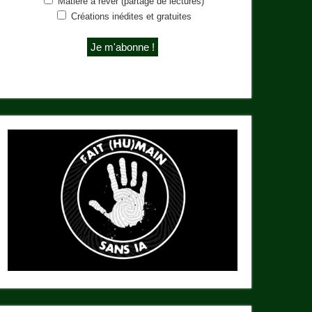
Matière à rêver (partage de lectures)
Créations inédites et gratuites