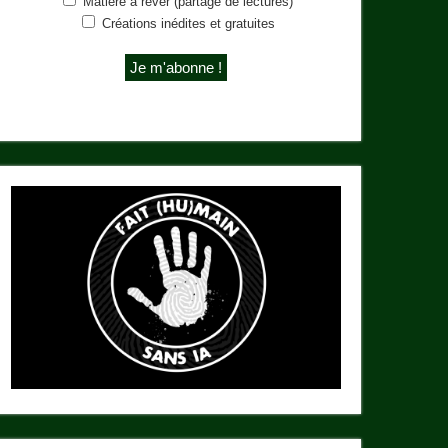
Matière à rêver (partage de lectures)
Créations inédites et gratuites