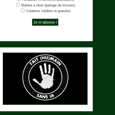
Matière à rêver (partage de lectures)
Créations inédites et gratuites