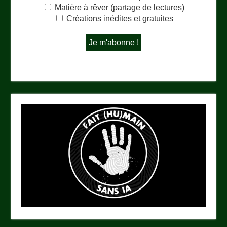
Matière à rêver (partage de lectures)
Créations inédites et gratuites