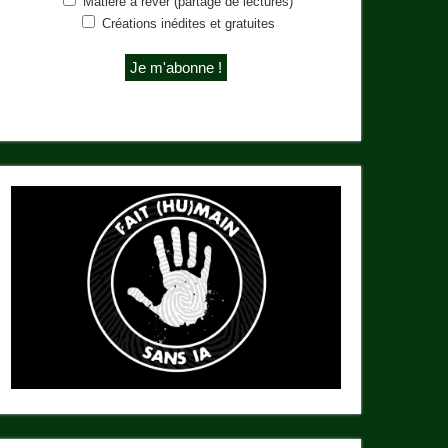
Matière à rêver (partage de lectures)
Créations inédites et gratuites