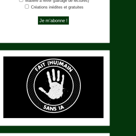
Matière à rêver (partage de lectures)
Créations inédites et gratuites