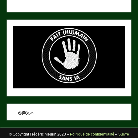
Facebook
Mastodon
Flux RSS
Lien
© Copyright Frédéric Meurin 2023 –
Politique de confidentialité
–
Suivre