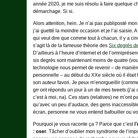
année 2020, je me suis résolu à faire quelque ch
démarchage. Si si.
Alors attention, hein. Je n’ai pas publiposté mo
j’ai guetté la moindre occasion et je l’ai saisie.
qui veut dire que comme tout à chacun, il y a cin
s’agit là de la fameuse théorie des
Six degrés de
D’ailleurs à l’heure d’internet et de l’omniprés
six degrés sont maintenant moins de quatre (vous 
technologie nous permet de revenir – de maniè
personnelle – au début du XXe siècle où il était
son auteur favori. Je peux m’enorgueillir (comme
grr ont répondu un jour à un de mes tweets (j’ai 
c’est à moi, na). Ces stars (relatives) ne m’ont 
qu’avec un peu d’audace, des gens inaccessibles 
écran, personne ne vous entend bafouiller ou vou
Pourquoi je vous raconte ça ? Parce que c’est
l
: oser
. Tâcher d’oublier mon syndrome de l’impo