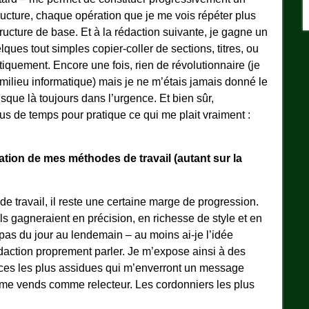
cture, chaque opération que je me vois répéter plus
tructure de base. Et à la rédaction suivante, je gagne un
ues tout simples copier-coller de sections, titres, ou
quement. Encore une fois, rien de révolutionnaire (je
milieu informatique) mais je ne m’étais jamais donné le
usque là toujours dans l’urgence. Et bien sûr,
lus de temps pour pratique ce qui me plait vraiment :
ation de mes méthodes de travail (autant sur la
e travail, il reste une certaine marge de progression.
s gagneraient en précision, en richesse de style et en
s pas du jour au lendemain – au moins ai-je l’idée
daction proprement parler. Je m’expose ainsi à des
ices les plus assidues qui m’enverront un message
e me vends comme relecteur. Les cordonniers les plus