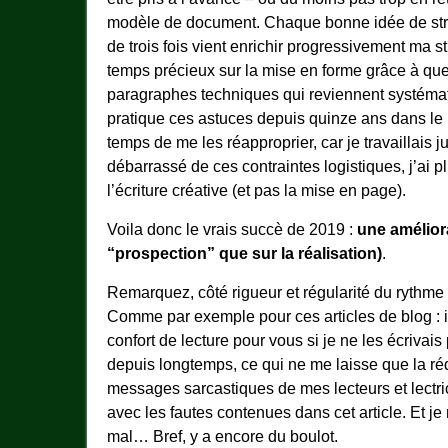
modèle de document. Chaque bonne idée de stru
de trois fois vient enrichir progressivement ma s
temps précieux sur la mise en forme grâce à quelq
paragraphes techniques qui reviennent systémati
pratique ces astuces depuis quinze ans dans le 
temps de me les réapproprier, car je travaillais j
débarrassé de ces contraintes logistiques, j’ai p
l’écriture créative (et pas la mise en page).
Voila donc le vrais succè de 2019 :
une amélior
“prospection” que sur la réalisation)
.
Remarquez, côté rigueur et régularité du rythme d
Comme par exemple pour ces articles de blog : il
confort de lecture pour vous si je ne les écrivai
depuis longtemps, ce qui ne me laisse que la ré
messages sarcastiques de mes lecteurs et lectr
avec les fautes contenues dans cet article. Et j
mal… Bref, y a encore du boulot.