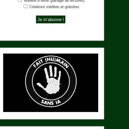
Matière à rêver (partage de lectures)
Créations inédites et gratuites