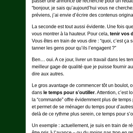
passer une annonce de recherche pour un rédacte
“bonjour, je sais qu’aujourd’hui vous ne cherche
préviens, j’ai envie d’écrire des contenus origin
La seconde est tout aussi évidente. Une fois que
vous montrer à la hauteur. Pour cela,
tenir vos d
Vous êtes en train de vous dire : “quoi, c’est ça s
tanner les gens pour qu’ils l’engagent ?”
Ben… oui. A ce jour, livrer un travail dans les tem
meilleur gage de qualité que je puisse fournir aux
dire aux autres.
Le gros avantage de commencer tôt un boulot, out
dans
le temps pour s’outiller
. Attention, c’est
la “commande” offre évidemment plus de temps pour
et permet de se ménager du temps pour d’autres act
delà de ce rythme plus serein, ce temps pour s’ou
Un exemple : actuellement, je suis en train de 
être pris à l’avance – ou du moins pas trop en 