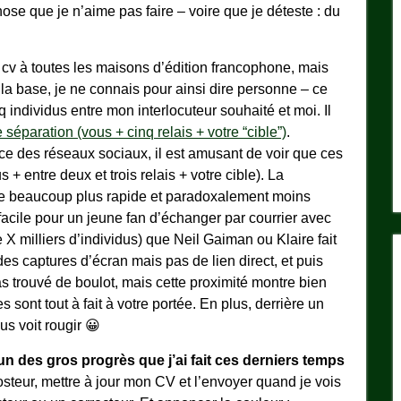
ose que je n’aime pas faire – voire que je déteste : du
n cv à toutes les maisons d’édition francophone, mais
 A la base, je ne connais pour ainsi dire personne – ce
q individus entre mon interlocuteur souhaité et moi. Il
 séparation (vous + cinq relais + votre “cible”)
.
ence des réseaux sociaux, il est amusant de voir que ces
+ entre deux et trois relais + votre cible). La
re beaucoup plus rapide et paradoxalement moins
 facile pour un jeune fan d’échanger par courrier avec
 X milliers d’individus) que Neil Gaiman ou Klaire fait
des captures d’écran mais pas de lien direct, et puis
pas trouvé de boulot, mais cette proximité montre bien
sont tout à fait à votre portée. En plus, derrière un
s voit rougir 😀
’un des gros progrès que j’ai fait ces derniers temps
steur, mettre à jour mon CV et l’envoyer quand je vois