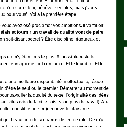
ur ou un correcteur. Et annoncer la couleur :
z qu’un correcteur, bénévole en plus, mais j’vous
aux pour vous”. Voila la première étape.
 vous avez osé proclamer vos ambitions, il va falloir
élais et fournir un travail de qualité vont de paire
.
on soit-disant secret ? Être discipliné, rigoureux et
ps en m’y étant pris le plus tôt possible reste le
 éditeurs qui me font confiance. Et le leur dire. Et le
re une meilleure disponibilité intellectuelle, réside
 loin d’être le seul ou le premier. Démarrer au moment de
 travailler la qualité du texte, l’originalité des idées,
ivités (vie de famille, loisirs, ou plus de travail). Au-
tiller constitue une (re)découverte plaisante.
rédiger beaucoup de scénarios de jeu de rôle. De m’y
retard – me permet de constituer progressivement un