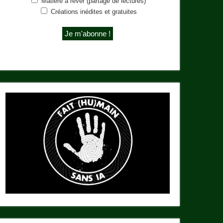
Matière à rêver (partage de lectures)
Créations inédites et gratuites