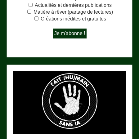
Actualités et dernières publications
Matière à rêver (partage de lectures)
Créations inédites et gratuites